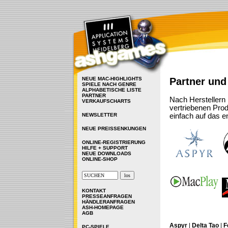
NEUE MAC-HIGHLIGHTS
Partner und
SPIELE NACH GENRE
ALPHABETISCHE LISTE
PARTNER
Nach Herstellern 
VERKAUFSCHARTS
vertriebenen Prod
NEWSLETTER
einfach auf das 
NEUE PREISSENKUNGEN
ONLINE-REGISTRIERUNG
HILFE + SUPPORT
NEUE DOWNLOADS
ONLINE-SHOP
KONTAKT
PRESSEANFRAGEN
HÄNDLERANFRAGEN
ASH-HOMEPAGE
AGB
Aspyr
|
Delta Tao
|
F
PC-SPIELE